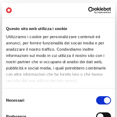
Questo sito web utilizza i cookie
Utilizziamo i cookie per personalizzare contenuti ed
annunci, per fornire funzionalità dei social media e per
analizzare il nostro traffico. Condividiamo inoltre
informazioni sul modo in cui utilizza il nostro sito con i
Voglio iscrivermi
nostri partner che si occupano di analisi dei dati web,
pubblicità e social media, i quali potrebbero combinarle
con altre informazioni che ha fornito loro o che hanno
DOVE SI TIENE
raccolto dal suo utilizzo dei loro servizi.
CAMERIERI
Selezione
VENDITORI?
Necessari
del
consenso
Preferenze