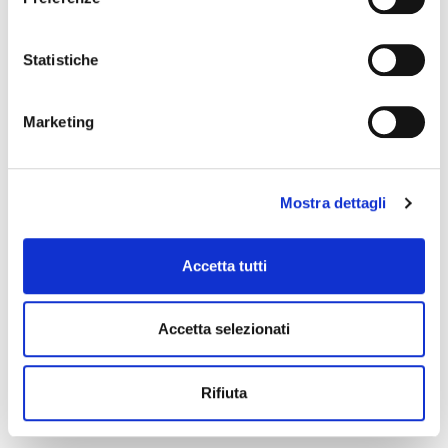
PALARICCIONE
Via Virgilio, 17, 47838 Riccione RN
Statistiche
Apri Mappa
Marketing
Mostra dettagli
Accetta tutti
Accetta selezionati
Rifiuta